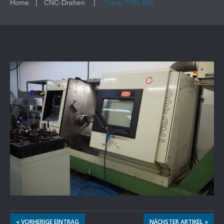
Home
CNC-Drehen
Traub TND 400
« VORHERIGE EINTRAG
NÄCHSTER ARTIKEL »