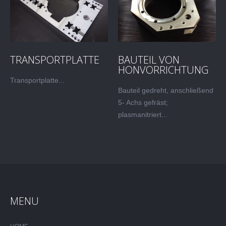
TRANSPORTPLATTE
BAUTEIL VON
HONVORRICHTUNG
Transportplatte...
Bauteil gedreht, anschließend
5- Achs gefräst;
plasmanitriert...
MENU