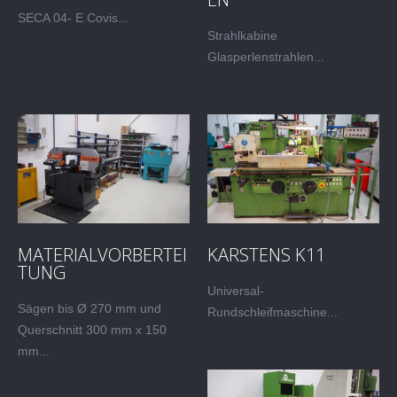
SECA 04- E Covis...
Strahlkabine
Glasperlenstrahlen...
MATERIALVORBERTEI
KARSTENS K11
TUNG
Universal-
Sägen bis Ø 270 mm und
Rundschleifmaschine...
Querschnitt 300 mm x 150
mm...